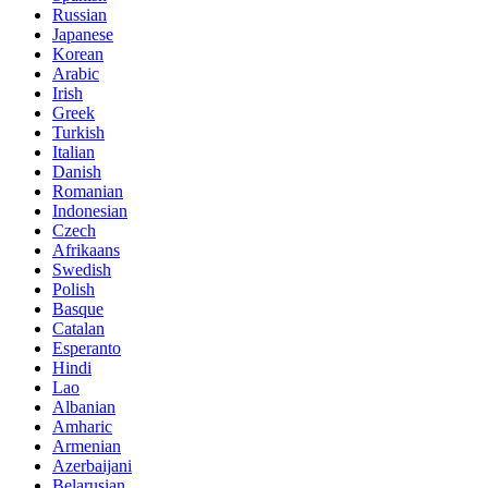
Russian
Japanese
Korean
Arabic
Irish
Greek
Turkish
Italian
Danish
Romanian
Indonesian
Czech
Afrikaans
Swedish
Polish
Basque
Catalan
Esperanto
Hindi
Lao
Albanian
Amharic
Armenian
Azerbaijani
Belarusian