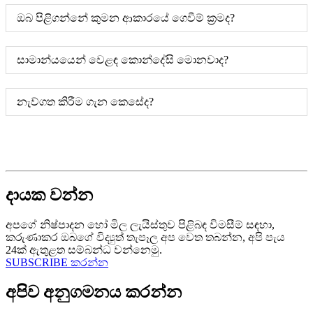
ඔබ පිළිගන්නේ කුමන ආකාරයේ ගෙවීම් ක්‍රමද?
සාමාන්යයෙන් වෙළඳ කොන්දේසි මොනවාද?
නැව්ගත කිරීම ගැන කෙසේද?
දායක වන්න
අපගේ නිෂ්පාදන හෝ මිල ලැයිස්තුව පිළිබඳ විමසීම් සඳහා,
කරුණාකර ඔබගේ විද්‍යුත් තැපෑල අප වෙත තබන්න, අපි පැය
24ක් ඇතුළත සම්බන්ධ වන්නෙමු.
SUBSCRIBE කරන්න
අපිව අනුගමනය කරන්න