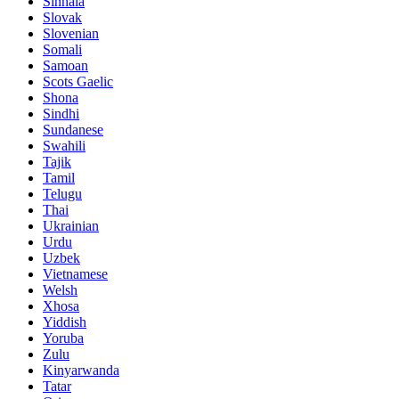
Sinhala
Slovak
Slovenian
Somali
Samoan
Scots Gaelic
Shona
Sindhi
Sundanese
Swahili
Tajik
Tamil
Telugu
Thai
Ukrainian
Urdu
Uzbek
Vietnamese
Welsh
Xhosa
Yiddish
Yoruba
Zulu
Kinyarwanda
Tatar