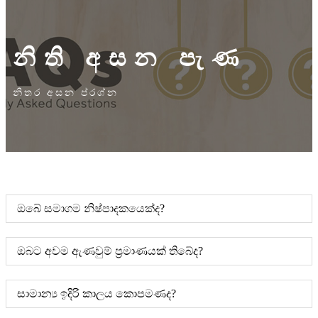
නිති අසන පැණ
නිතර අසන ප්රශ්න
ඔබේ සමාගම නිෂ්පාදකයෙක්ද?
ඔබට අවම ඇණවුම් ප්‍රමාණයක් තිබේද?
සාමාන්‍ය ඉදිරි කාලය කොපමණද?