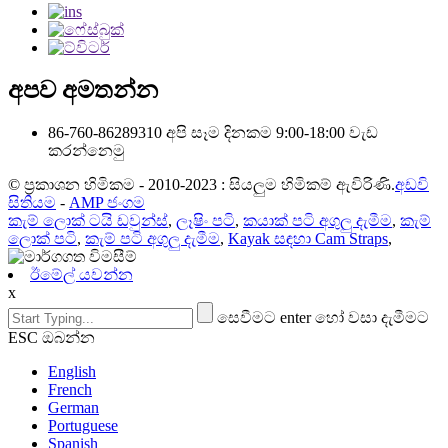
අපව අමතන්න
86-760-86289310
අපි සෑම දිනකම 9:00-18:00 වැඩ
කරන්නෙමු
© ප්‍රකාශන හිමිකම - 2010-2023 : සියලුම හිමිකම් ඇවිරිණි.
අඩවි
සිතියම
-
AMP ජංගම
කැම් ලොක් ටයි ඩවුන්ස්
,
ලෑෂිං පටි
,
කයාක් පටි අගුලු දැමීම
,
කැම්
ලොක් පටි
,
කැම් පටි අගුලු දැමීම
,
Kayak සඳහා Cam Straps
,
ඊමේල් යවන්න
x
සෙවීමට enter හෝ වසා දැමීමට
ESC ඔබන්න
English
French
German
Portuguese
Spanish